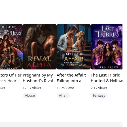
ctors Of Her
Pregnant by My
After the Affair:
The Last Tribrid:
K
or's Heart
Husband's Rival
Falling into a
Hunted & Hollow
U
Alpha
Billionaire's Arms
ews
17.3k
Views
1.8m
Views
2.1k
Views
7
Abuse
Affair
Fantasy