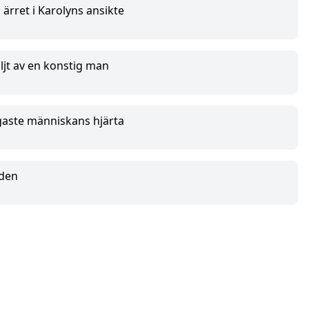
ärret i Karolyns ansikte
ljt av en konstig man
igaste människans hjärta
nden