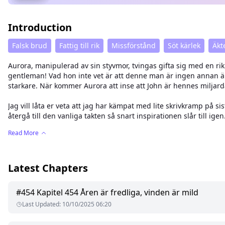
Introduction
Falsk brud
Fattig till rik
Missförstånd
Söt kärlek
Äkt
Aurora, manipulerad av sin styvmor, tvingas gifta sig med en rik u
gentleman! Vad hon inte vet är att denne man är ingen annan 
starkare. När kommer Aurora att inse att John är hennes miljar
Jag vill låta er veta att jag har kämpat med lite skrivkramp på si
återgå till den vanliga takten så snart inspirationen slår till ige
Read More
Latest Chapters
#
454
Kapitel 454 Åren är fredliga, vinden är mild
Last Updated
:
10/10/2025 06:20