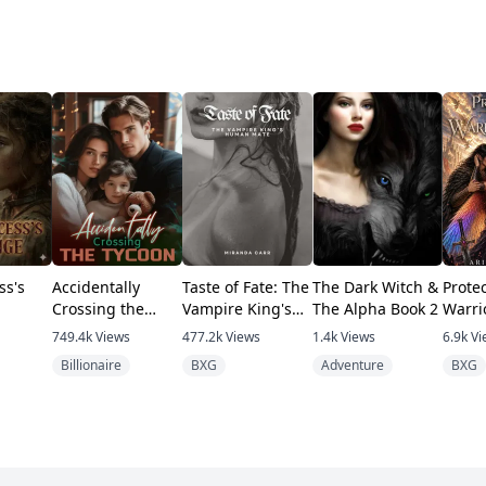
ss's
Accidentally
Taste of Fate: The
The Dark Witch &
Prote
Crossing the
Vampire King's
The Alpha Book 2
Warri
Tycoon
Human Mate
749.4k
Views
477.2k
Views
1.4k
Views
6.9k
Vi
Billionaire
BXG
Adventure
BXG