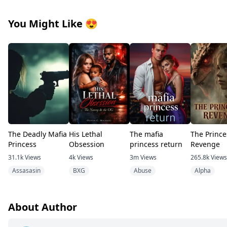
You Might Like
😍
The Deadly Mafia
His Lethal
The mafia
The Prince
Princess
Obsession
princess return
Revenge
31.1k
Views
4k
Views
3m
Views
265.8k
Views
Assasasin
BXG
Abuse
Alpha
About Author