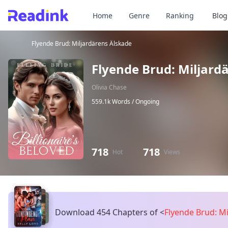
Home
Genre
Ranking
Blog
Home
/
Flyende Brud: Miljardärens Älskade
Flyende Brud: Miljard
Olivia Chase
559.1k Words /
Ongoing
718
718
Hot
Views
Download 454 Chapters of
<
Flyende Brud: M