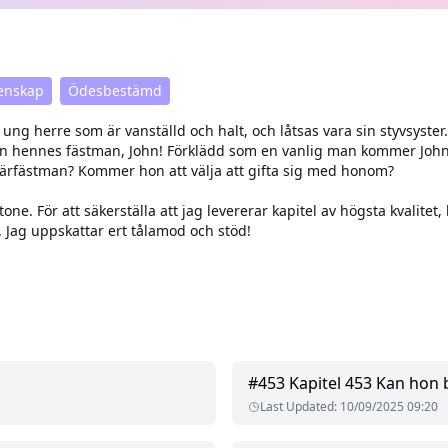
enskap
Ödesbestämd
ng herre som är vanställd och halt, och låtsas vara sin styvsyster. 
än hennes fästman, John! Förklädd som en vanlig man kommer Joh
därfästman? Kommer hon att välja att gifta sig med honom?
stone. För att säkerställa att jag levererar kapitel av högsta kvali
n. Jag uppskattar ert tålamod och stöd!
#
453
Kapitel 453 Kan hon b
Last Updated
:
10/09/2025 09:20