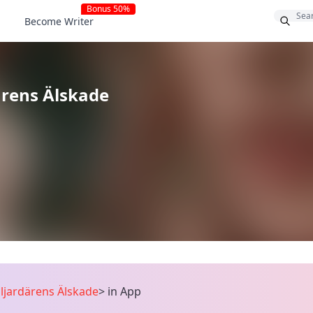
Bonus 50%
Become Writer
ärens Älskade
iljardärens Älskade
>
in App