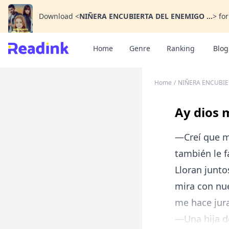
Download
<
NIÑERA ENCUBIERTA DEL ENEMIGO ...
>
for
Home
Genre
Ranking
Blog
Home
/
NIÑERA ENCUBIE
Ay dios 
—Creí que m
también le fa
Lloran junt
mira con nue
me hace jura
—Una hija de