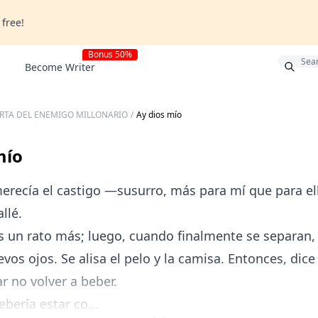
 free!
Bonus 50%
Become Writer
RTA DEL ENEMIGO MILLONARIO
/
Ay dios mío
mío
erecía el castigo —susurro, más para mí que para el
llé.
os un rato más; luego, cuando finalmente se separan
vos ojos. Se alisa el pelo y la camisa. Entonces, dice
r no volver a beber.
bería estar co...