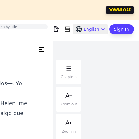
DOWNLOAD
English
Sign In
Chapters
los—. Yo
, Helen me
Zoom out
 algo que
Zoom in