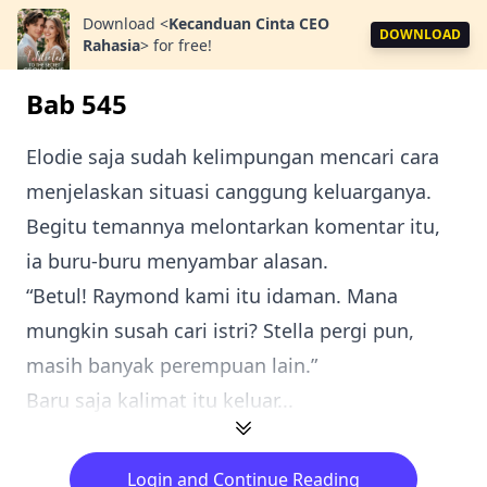
Download
<
Kecanduan Cinta CEO
DOWNLOAD
Rahasia
>
for free!
Bab 545
Elodie saja sudah kelimpungan mencari cara
menjelaskan situasi canggung keluarganya.
Begitu temannya melontarkan komentar itu,
ia buru-buru menyambar alasan.
“Betul! Raymond kami itu idaman. Mana
mungkin susah cari istri? Stella pergi pun,
masih banyak perempuan lain.”
Baru saja kalimat itu keluar...
Login and Continue Reading