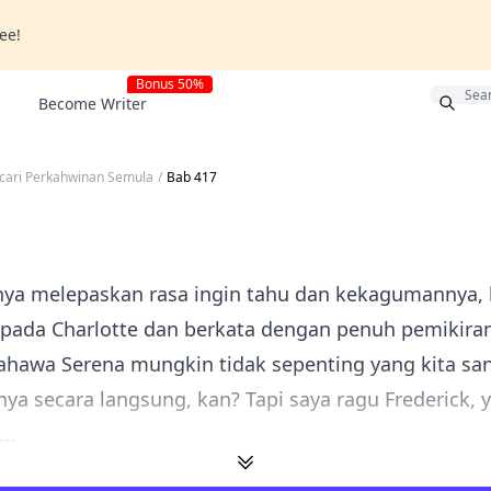
ree!
Bonus 50%
Become Writer
cari Perkahwinan Semula
/
Bab 417
rnya melepaskan rasa ingin tahu dan kekagumannya,
epada Charlotte dan berkata dengan penuh pemikira
hawa Serena mungkin tidak sepenting yang kita san
nya secara langsung, kan? Tapi saya ragu Frederick, y
..