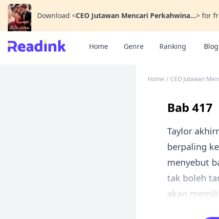
Download
<
CEO Jutawan Mencari Perkahwina...
>
for f
Home
Genre
Ranking
Blog
Home
/
CEO Jutawan Men
Bab 417
Taylor akhi
berpaling k
menyebut ba
tak boleh ta
akan memili.