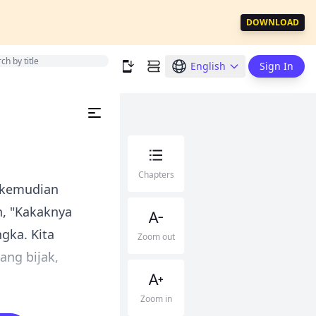
DOWNLOAD
English
Sign In
Chapters
 kemudian
n, "Kakaknya
gka. Kita
Zoom out
ang bijak,
Zoom in