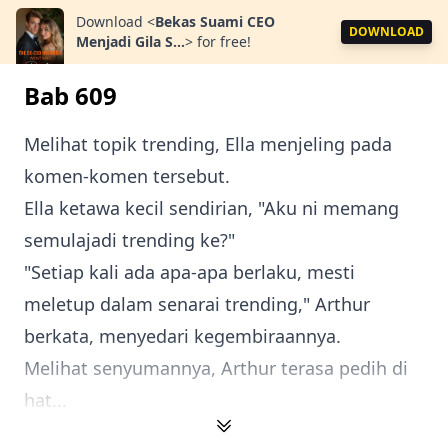
Download
<
Bekas Suami CEO
DOWNLOAD
Menjadi Gila S...
>
for free!
Bab 609
Melihat topik trending, Ella menjeling pada
komen-komen tersebut.
Ella ketawa kecil sendirian, "Aku ni memang
semulajadi trending ke?"
"Setiap kali ada apa-apa berlaku, mesti
meletup dalam senarai trending," Arthur
berkata, menyedari kegembiraannya.
Melihat senyumannya, Arthur terasa pedih di
hat...